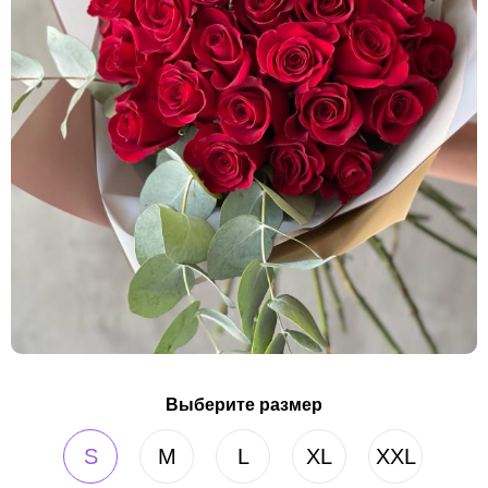
Выберите размер
S
M
L
XL
XXL