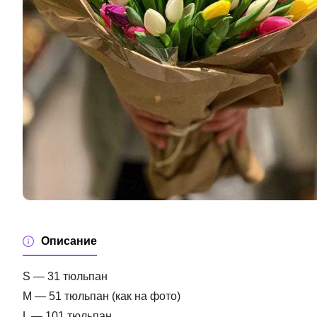
Описание
S — 31 тюльпан
M — 51 тюльпан (как на фото)
L — 101 тюльпан